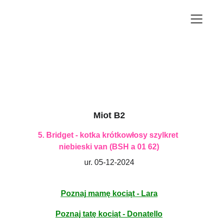
Miot B2
5. Bridget - kotka
krótkowłosy szylkret 
niebieski van (BSH a 01 62)
ur. 05-12-2024
Poznaj mamę kociąt - Lara
Poznaj tatę kociąt - Donatello