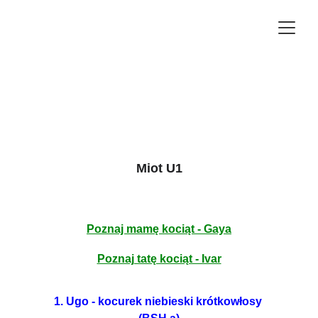
Miot U1
Poznaj mamę kociąt - Gaya
Poznaj tatę kociąt - Ivar
1. Ugo - kocurek niebieski krótkowłosy 