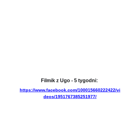
Filmik z Ugo - 5 tygodni: 
https://www.facebook.com/100015660222422/vi
deos/1951767385251977/